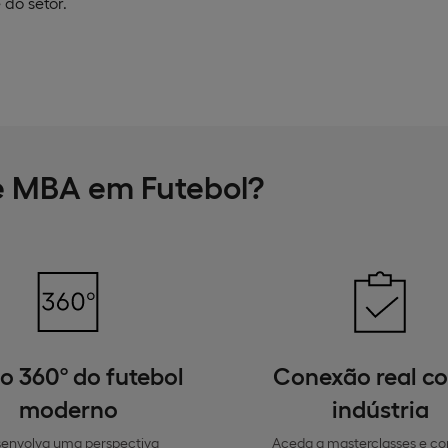
do setor.
ve MBA em Futebol?
o 360º do futebol
Conexão real c
moderno
indústria
envolva uma perspectiva
Aceda a masterclasses e co