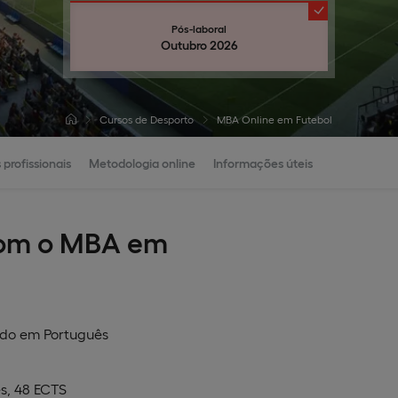
Pós-laboral
Outubro 2026
Cursos de Desporto
MBA Online em Futebol
 profissionais
Metodologia online
Informações úteis
 com o MBA em
ado em
Português
s, 48 ECTS