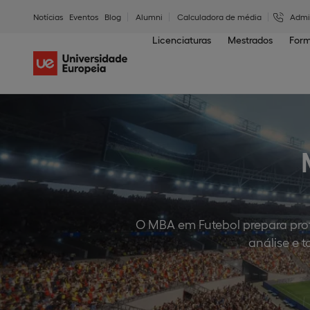
Notícias
Eventos
Blog
Alumni
Calculadora de média
Admi
Licenciaturas
Mestrados
Form
O MBA em Futebol prepara prof
análise e 