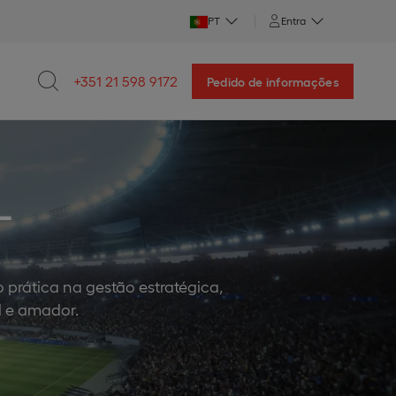
PT
Entra
+351 21 598 9172
Pedido de informações
L
prática na gestão estratégica,
l e amador.