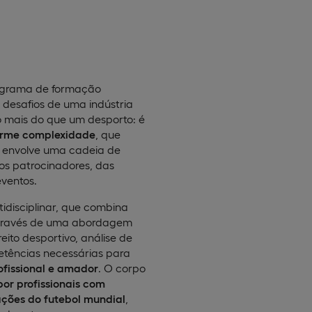
grama de formação
 desafios de uma indústria
o mais do que um desporto: é
norme complexidade
, que
e envolve uma cadeia de
aos patrocinadores, das
eventos.
disciplinar, que combina
Através de uma abordagem
eito desportivo, análise de
etências necessárias para
rofissional e amador
. O corpo
or profissionais com
ções do futebol mundial
,