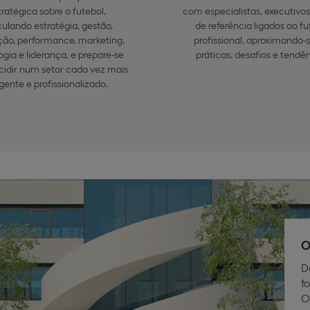
tratégica sobre o futebol,
com especialistas, executivos 
culando estratégia, gestão,
de referência ligados ao fu
ção, performance, marketing,
profissional, aproximando-
ogia e liderança, e prepare-se
práticas, desafios e tendên
cidir num setor cada vez mais
gente e profissionalizado.
O
D
f
O