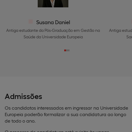
Susana Daniel
Antiga estudante da Pós-Graduação em Gestão na
Antiga estu
Saúde da Universidade Europeia
Sa
Admissões
Os candidatos interessados em ingressar na Universidade
Europeia poderão formalizar a sua candidatura ao longo
de todo o ano.
O processo de candidatura está sujeito às vagas