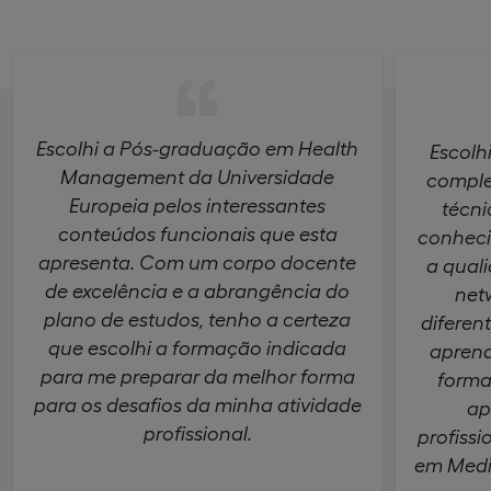
Escolhi a Pós-graduação em Health
Escolh
Management da Universidade
comple
Europeia pelos interessantes
técn
conteúdos funcionais que esta
conheci
apresenta. Com um corpo docente
a qual
de excelência e a abrangência do
net
plano de estudos, tenho a certeza
diferen
que escolhi a formação indicada
aprend
para me preparar da melhor forma
forma
para os desafios da minha atividade
ap
profissional.
profiss
em Medic