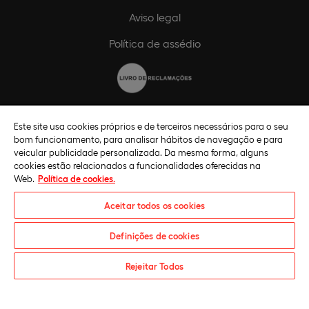
Aviso legal
Política de assédio
Código de ética
Este site usa cookies próprios e de terceiros necessários para o seu
bom funcionamento, para analisar hábitos de navegação e para
Política de compliance
veicular publicidade personalizada. Da mesma forma, alguns
cookies estão relacionados a funcionalidades oferecidas na
Canal de compliance
Web.
Política de cookies.
Plano de Igualdade de Género
Aceitar todos os cookies
Definições de cookies
Pedido de informações
Rejeitar Todos