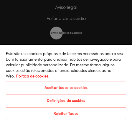
Aviso legal
Política de assédio
Código de ética
Este site usa cookies próprios e de terceiros necessários para o seu
bom funcionamento, para analisar hábitos de navegação e para
Política de compliance
veicular publicidade personalizada. Da mesma forma, alguns
cookies estão relacionados a funcionalidades oferecidas na
Canal de compliance
Web.
Política de cookies.
Plano de Igualdade de Género
Aceitar todos os cookies
Definições de cookies
Pedido informações
Rejeitar Todos