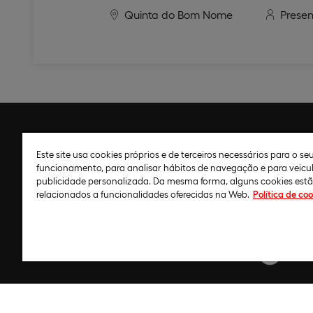
Quinta do Bom Nome
Presen
Contacto
Política d
Este site usa cookies próprios e de terceiros necessários para o s
Biblioteca
Política de
funcionamento, para analisar hábitos de navegação e para veicu
publicidade personalizada. Da mesma forma, alguns cookies est
Recrutamento
Configurar
relacionados a funcionalidades oferecidas na Web.
Política de coo
Agendar visita
Aviso legal
Política de