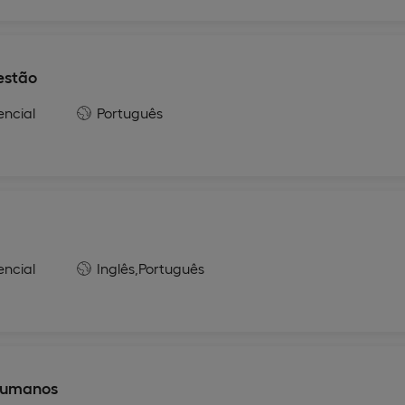
estão
encial
Português
encial
Inglês,
Português
Humanos