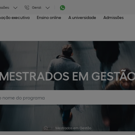
ssões:
Geral:
ação executiva
Ensino online
A universidade
Admissões
MESTRADOS EM GESTÃ
Mestrados em Gestão