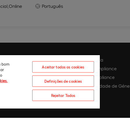
cial,
Online
Português
e privacidade
Código de ética
eu bom
Aceitar todos os cookies
 cookies
Política de compliance
lar
ão
 cookies
Canal de compliance
kies.
Definições de cookies
Plano de Igualdade de Géne
 assédio
Rejeitar Todos