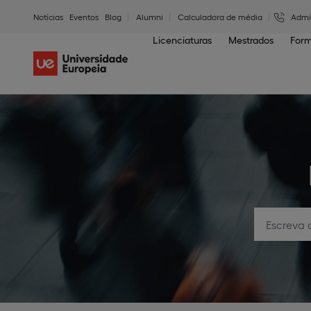
Notícias
Eventos
Blog
Alumni
Calculadora de média
Admi
Licenciaturas
Mestrados
Form