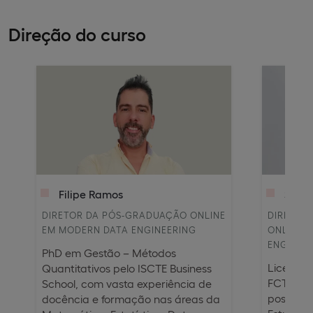
Direção do curso
Filipe Ramos
Susa
DIRETOR DA PÓS-GRADUAÇÃO ONLINE
DIRETOR
EM MODERN DATA ENGINEERING
ONLINE 
ENGINEE
PhD em Gestão – Métodos
Licenci
Quantitativos pelo ISCTE Business
FCT–Univ
School, com vasta experiência de
possui 
docência e formação nas áreas da