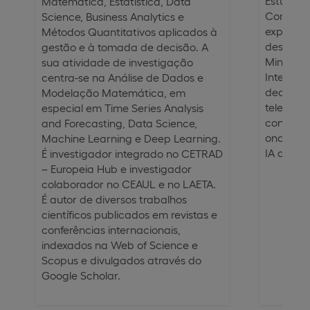
Estudos 
Matemática, Estatística, Data
Conta co
Science, Business Analytics e
experiên
Métodos Quantitativos aplicados à
desenvol
gestão e à tomada de decisão. A
Mining, 
sua atividade de investigação
Inteligên
centra-se na Análise de Dados e
decisão
Modelação Matemática, em
telecomu
especial em Time Series Analysis
convidad
and Forecasting, Data Science,
onde lec
Machine Learning e Deep Learning.
IA aplic
É investigador integrado no CETRAD
– Europeia Hub e investigador
colaborador no CEAUL e no LAETA.
É autor de diversos trabalhos
científicos publicados em revistas e
conferências internacionais,
indexados na Web of Science e
Scopus e divulgados através do
Google Scholar.