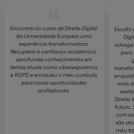
Encontrei no curso de Direito Digital
Escolhi
da Universidade Europeia uma
Digi
experiência transformadora.
advogad
Recuperei a confiança académica,
para
aprofundei conhecimentos em
temas atuais como cibersegurança
transfo
e RGPD e enriqueci o meu currículo
enquadr
para novas oportunidades
mais d
profissionais.
exata
Direito 
futuro. 
com es
são atu
meu tra