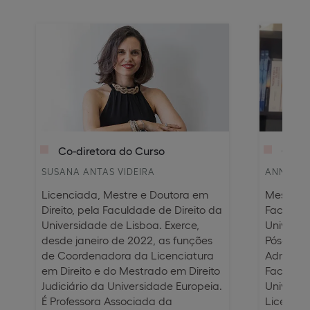
Co-di
Co-diretora do Curso
ANNA CA
SUSANA ANTAS VIDEIRA
Mestre e
Licenciada, Mestre e Doutora em
Faculdad
Direito, pela Faculdade de Direito da
Universi
Universidade de Lisboa. Exerce,
Pós-Grad
desde janeiro de 2022, as funções
Administr
de Coordenadora da Licenciatura
Faculdad
em Direito e do Mestrado em Direito
Universi
Judiciário da Universidade Europeia.
Licencia
É Professora Associada da