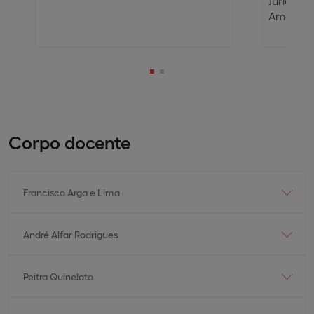
Jurídica
Américas
Corpo docente
Francisco Arga e Lima
André Alfar Rodrigues
Peitra Quinelato