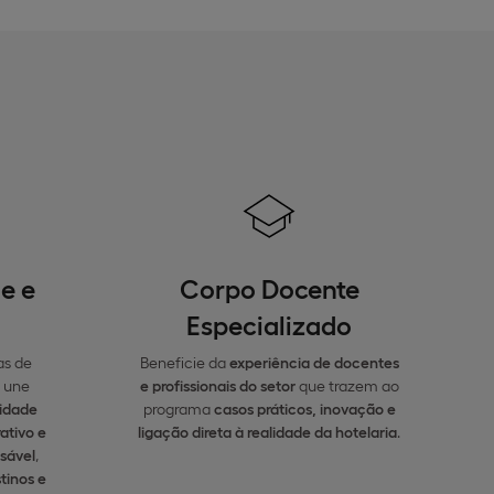
e e
Corpo Docente
Especializado
as de
Beneficie da
experiência de docentes
 une
e profissionais do setor
que trazem ao
lidade
programa
casos práticos, inovação e
ativo e
ligação direta à realidade da hotelaria
.
nsável
,
tinos e