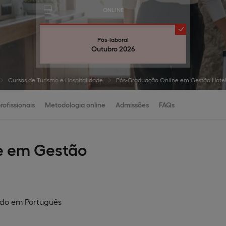
ONLINE
Pós-laboral
Outubro 2026
Cursos de Turismo e Hospitalidade
Pós-Graduação Online em Gestão Hotel
rofissionais
Metodologia online
Admissões
FAQs
e em Gestão
ado em
Português