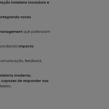
ação hoteleira inovadora e
i
ntegrando novas
;
e management
que potenciam
conciliando
impacto
 comunicação, feedback,
otelaria moderna
,
is capazes de responder aos
eleiro.