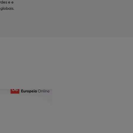
rdes e e
globais
.