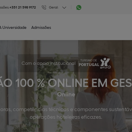
ssões:
+351 21 598 9172
Geral:
A Universidade
Admissões
Com o apoio institucional
 100 % ONLINE EM GE
Online
oras, competências técnicas e componentes sustentáve
operações hoteleiras eficazes.