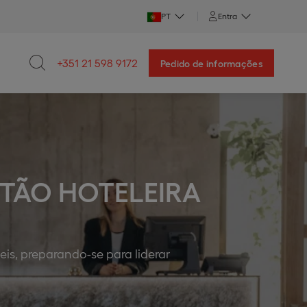
PT
Entra
+351 21 598 9172
Pedido de informações
STÃO HOTELEIRA
is, preparando-se para liderar