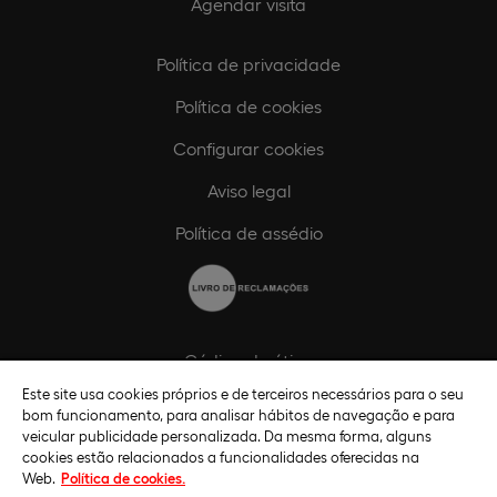
Agendar visita
Política de privacidade
Política de cookies
Configurar cookies
Aviso legal
Política de assédio
Código de ética
Este site usa cookies próprios e de terceiros necessários para o seu
Política de compliance
bom funcionamento, para analisar hábitos de navegação e para
veicular publicidade personalizada. Da mesma forma, alguns
Canal de compliance
cookies estão relacionados a funcionalidades oferecidas na
Web.
Política de cookies.
Plano de Igualdade de Género