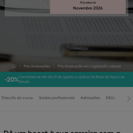
Pós-laboral
Novembro 2026
Pós-Graduações
Pós-Graduação em Legislação Laboral
Candidate-se até dia 31 de agosto e usufrua da Bolsa de Apoio ao
-20%
Estudo.
Direção do curso
Saídas profissionais
Admissões
FAQs
Dê um boost à sua carreira com a