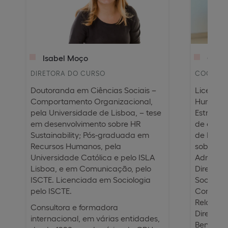
Isabel Moço
Catar
DIRETORA DO CURSO
COORDE
Doutoranda em Ciências Sociais –
Licencia
Comportamento Organizacional,
Humanos
pela Universidade de Lisboa, – tese
Estratég
em desenvolvimento sobre HR
de exper
Sustainability; Pós-graduada em
de Retal
Recursos Humanos, pela
sobretud
Universidade Católica e pelo ISLA
Administ
Lisboa, e em Comunicação, pelo
Direito 
ISCTE. Licenciada em Sociologia
Social, 
pelo ISCTE.
Compensa
Relações
Consultora e formadora
Diretor
internacional, em várias entidades,
Benefíci