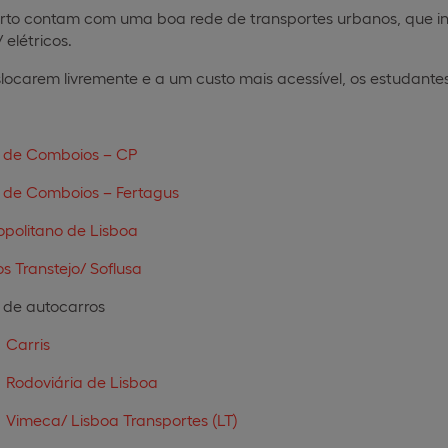
orto contam com uma boa rede de transportes urbanos, que in
 elétricos.
slocarem livremente e a um custo mais acessível, os estudant
 de Comboios – CP
 de Comboios – Fertagus
opolitano de Lisboa
s Transtejo/ Soflusa
 de autocarros
Carris
Rodoviária de Lisboa
Vimeca/ Lisboa Transportes (LT)