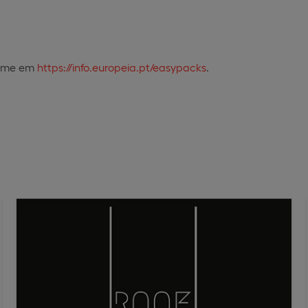
Home em
https://info.europeia.pt/easypacks
.