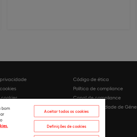
e privacidade
Código de ética
 cookies
Política de compliance
 cookies
Canal de compliance
Plano de Igualdade de Géne
eu bom
Aceitar todos os cookies
lar
 assédio
ão
kies.
Definições de cookies