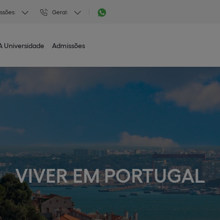
ssões:
Geral:
A Universidade
Admissões
VIVER EM PORTUGAL