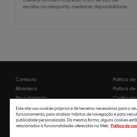
recolha no aeroporto, mediante disponibilidade.
Contacto
Política d
Biblioteca
Política de
Recrutamento
Configurar
Agendar visita
Aviso legal
Este site usa cookies próprios e de terceiros necessários para o s
funcionamento, para analisar hábitos de navegação e para veicu
Política de
publicidade personalizada. Da mesma forma, alguns cookies est
relacionados a funcionalidades oferecidas na Web.
Política de coo