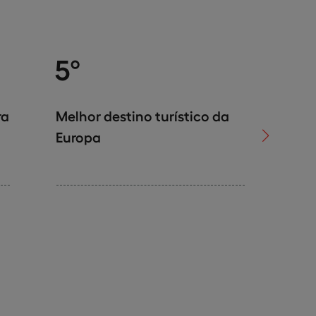
5º
4ª
ra
Melhor destino turístico da
Lingua m
Europa
mundo (
falantes