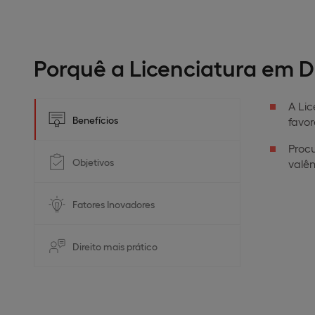
Porquê a Licenciatura em Di
A Lic
Benefícios
favo
Procu
Objetivos
valê
Fatores Inovadores
Direito mais prático