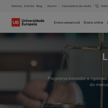
Notícias
Eventos
Blog
Alumni
Calculadora de média
Admi
Ensino presencial
Ensino online
L
Programa inovador e rigoroso,
do merca