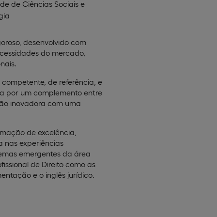
de de Ciências Sociais e
gia
goroso, desenvolvido com
necessidades do mercado,
nais.
competente, de referência, e
za por um complemento entre
visão inovadora com uma
rmação de excelência,
a nas experiências
 temas emergentes da área
ofissional de Direito como as
tação e o inglês jurídico.