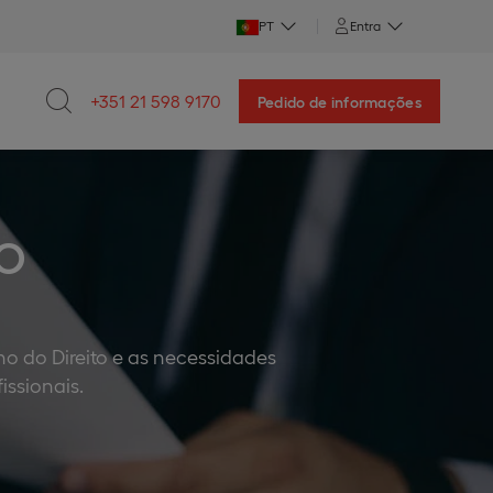
PT
Entra
+351 21 598 9170
Pedido de informações
TO
o do Direito e as necessidades
ssionais.