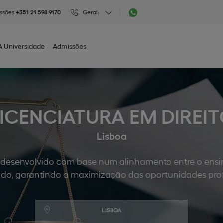
ssões:
+351 21 598 9170
Geral:
A Universidade
Admissões
ICENCIATURA EM DIREI
Lisboa
 desenvolvido com base num alinhamento entre o ensin
do, garantindo a maximização das oportunidades profi
LISBOA