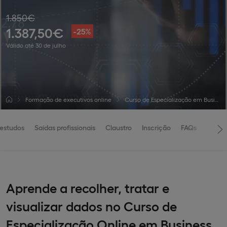
1.850€
1.387,50€
-25%
Válido até 30 de julho
Formação de executivos online
Curso de Especialização em Business Intelligence and Decision Making
 estudos
Saídas profissionais
Claustro
Inscrição
FAQs
Aprende a recolher, tratar e
visualizar dados no Curso de
Especialização Online em Business