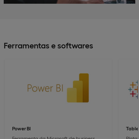
Ferramentas e softwares
Power BI
Tabl
Ferramenta da Microsoft de business
Plata