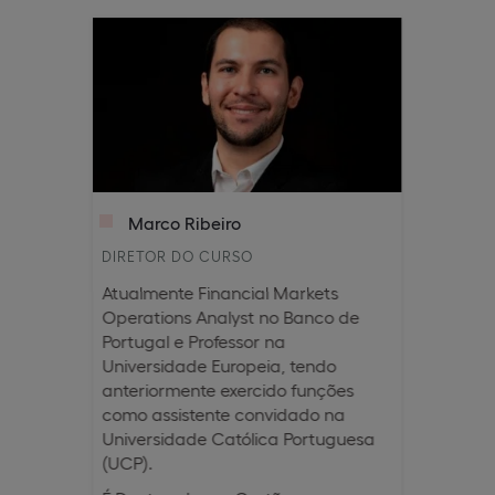
Marco Ribeiro
DIRETOR DO CURSO
Atualmente Financial Markets
Operations Analyst no Banco de
Portugal e Professor na
Universidade Europeia, tendo
anteriormente exercido funções
como assistente convidado na
Universidade Católica Portuguesa
(UCP).