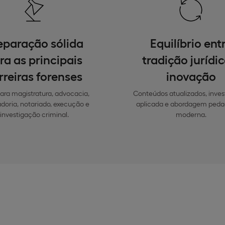
eparação sólida
Equilíbrio ent
ra as principais
tradição jurídic
rreiras forenses
inovação
para magistratura, advocacia,
Conteúdos atualizados, inve
tadoria, notariado, execução e
aplicada e abordagem peda
investigação criminal.
moderna.