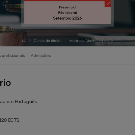
Presencial
Pós-laboral
Setembro 2026
Cursos de direito
Mestrado Direito Judiciário
 profissionais
Admissões
rio
ado em
Português
 120 ECTS