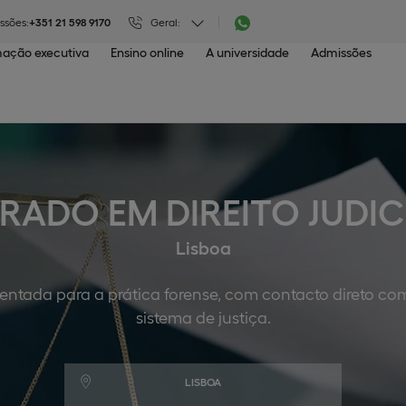
ssões:
+351 21 598 9170
Geral:
ação executiva
Ensino online
A universidade
Admissões
RADO EM DIREITO JUDIC
Lisboa
entada para a prática forense, com contacto direto com
sistema de justiça.
LISBOA