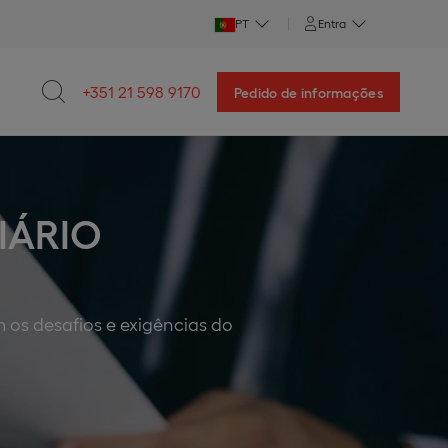
PT
Entra
+351 21 598 9170
Pedido de informações
IÁRIO
 os desafios e exigências do