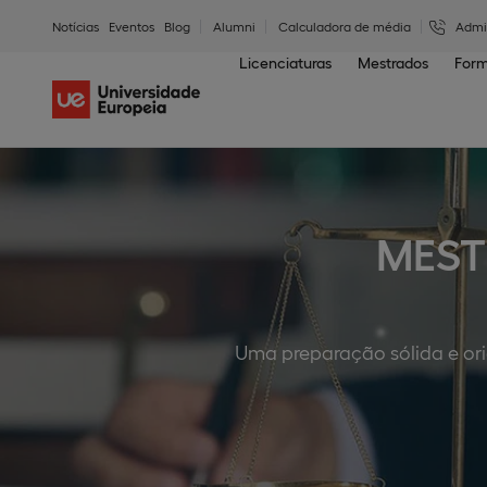
Notícias
Eventos
Blog
Alumni
Calculadora de média
Admi
Licenciaturas
Mestrados
Form
MEST
Uma preparação sólida e ori