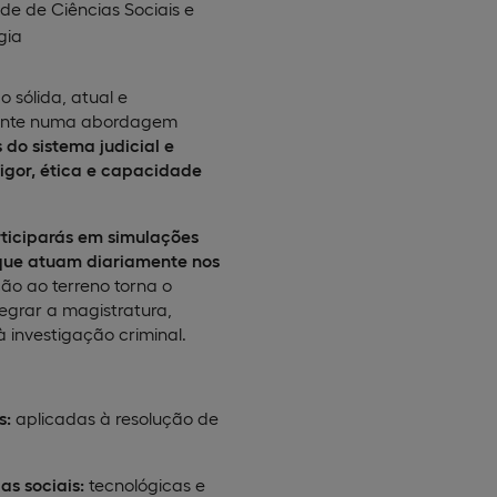
de de Ciências Sociais e
gia
 sólida, atual e
sente numa abordagem
 do sistema judicial e
igor, ética e capacidade
ticiparás em simulações
s que atuam diariamente nos
ção ao terreno torna o
egrar a magistratura,
à investigação criminal.
s:
aplicadas à resolução de
as sociais:
tecnológicas e