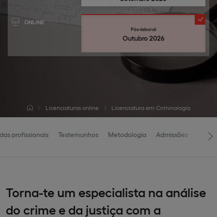
ONLINE
Pós-laboral
Outubro 2026
Licenciaturas online
Licenciatura em Criminologia
das profissionais
Testemunhos
Metodologia
Admissões
Torna-te um especialista na análise
do crime e da justiça com a