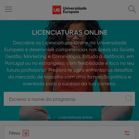
LICENCIATURAS ONLINE
Descobre as Licenciaturas Online da Universidade
Europeia e desenvolve competências nas áreas da Saúde,
Gestão, Marketing e Criminologia. Estuda à distância, em
Portugal ou no estrangeiro, com flexibilidade e foco no teu
futuro profissional. Prepara-te para enfrentar os desafios
do mercado de trabalho com uma formação prática e
orientada para o sucesso da tua carreira.
Licenciaturas online
Filtros
0