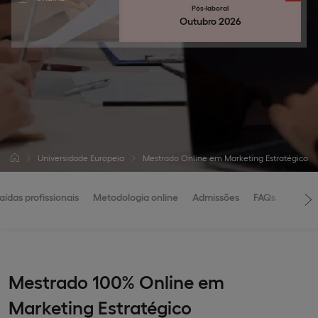
Pós-laboral
Outubro 2026
Universidade Europeia
Mestrado Online em Marketing Estratégico
aídas profissionais
Metodologia online
Admissões
FAQs
Mestrado 100% Online em
Marketing Estratégico