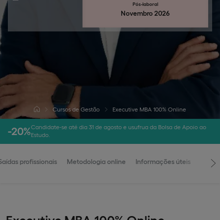
Pós-laboral
Novembro 2026
Cursos de Gestão
Executive MBA 100% Online
Candidate-se até dia 31 de agosto e usufrua da Bolsa de Apoio ao
-20%
Estudo.
Saídas profissionais
Metodologia online
Informações úteis
Executive MBA 100% Online