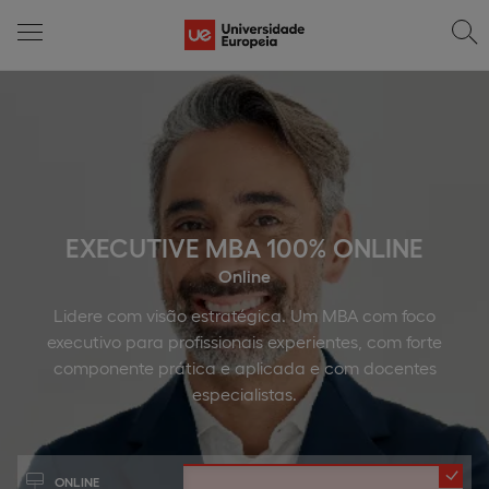
EXECUTIVE MBA 100% ONLINE
Online
Lidere com visão estratégica. Um MBA com foco
executivo para profissionais experientes, com forte
componente prática e aplicada e com docentes
especialistas.
ONLINE