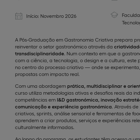
Faculda
Início: Novembro 2026
Tecnolo
A Pós-Graduação em Gastronomia Criativa prepara prof
reinventar o setor gastronómico através da
criatividad
transdisciplinaridade
. Num contexto em que a gastron
com a ciência, a tecnologia, o design e a cultura, est
no centro do processo criativo — onde se experimenta,
propostas com impacto real.
Com uma abordagem
prática, multidisciplinar e ori
curso utiliza metodologias ativas e desafios reais da i
competências em
I&D gastronómica, inovação estraté
comunicação e experiência gastronómica
. Através de
criativos, sprints, análise sensorial e ferramentas de fo
aprendem a criar produtos, serviços e experiências rele
culturalmente informadas.
Ao longo do programa, os estudantes têm acesso a um