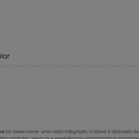
lar
va
irá desenvolver uma visão integrada, criativa e aplicada
tar produtos, serviços e experiências gastronómicas inovado