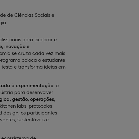
de de Ciências Sociais e
gia
issionais para explorar e
e, inovação e
omia se cruza cada vez mais
e programa coloca o estudante
 testa e transforma ideias em
entada à experimentação
, o
ndústria para desenvolver
gica, gestão, operações,
 kitchen labs, protocolos
od design, os participantes
vantes, sustentáveis e
 ecossistema de