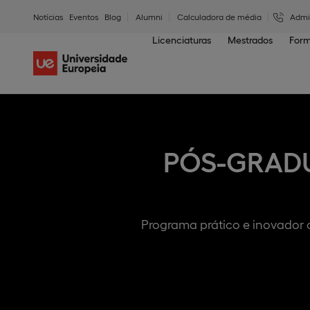
Notícias
Eventos
Blog
Alumni
Calculadora de média
Admi
Licenciaturas
Mestrados
Form
PÓS-GRADU
Programa prático e inovador 