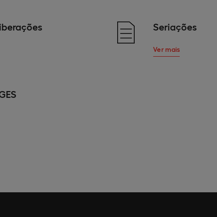
iberações
Seriações
Ver mais
DGES