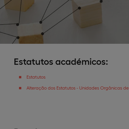
Estatutos académicos:
Estatutos
Alteração dos Estatutos - Unidades Orgânicas de