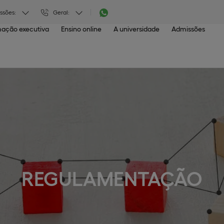
ssões:
Geral:
ação executiva
Ensino online
A universidade
Admissões
REGULAMENTAÇÃO