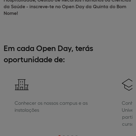
da Saúde -
inscreve-te no Open Day da Quinta do Bom
Nome!
Em cada Open Day, terás
oportunidade de:
Conhecer os nossos campus e as
Conhec
instalações
Univer
partil
curso