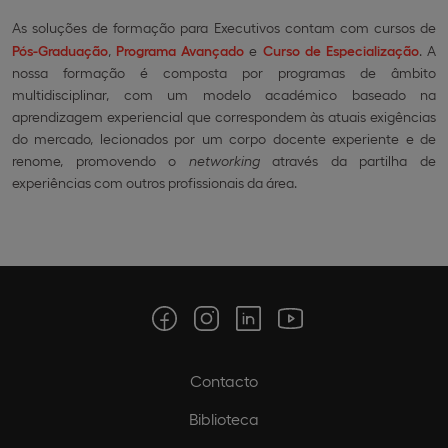
As soluções de formação para Executivos contam com cursos de
Pós-Graduação
,
Programa Avançado
e
Curso de Especialização
. A
nossa formação é composta por programas de âmbito
multidisciplinar, com um modelo académico baseado na
aprendizagem experiencial que correspondem às atuais exigências
do mercado, lecionados por um corpo docente experiente e de
renome, promovendo o
networking
através da partilha de
experiências com outros profissionais da área.
Contacto
Biblioteca