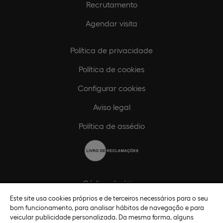
Recrutamento
Agendar visita
Política de privacidade
Política de cookies
Configurar cookies
Aviso legal
Política de assédio
Código de ética
Este site usa cookies próprios e de terceiros necessários para o seu
Política de compliance
bom funcionamento, para analisar hábitos de navegação e para
veicular publicidade personalizada. Da mesma forma, alguns
Canal de compliance