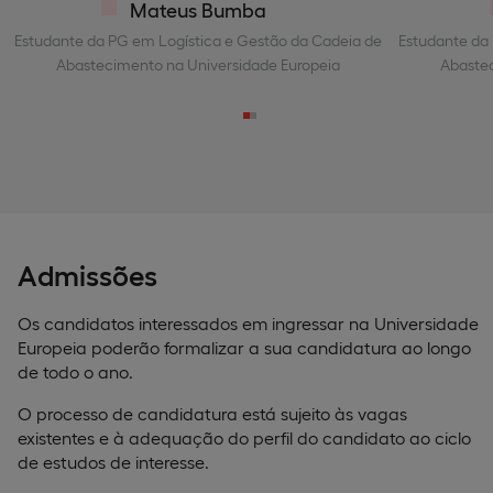
Mateus Bumba
Estudante da PG em Logística e Gestão da Cadeia de
Estudante da
Abastecimento na Universidade Europeia
Abastec
Admissões
Os candidatos interessados em ingressar na Universidade
Europeia poderão formalizar a sua candidatura ao longo
de todo o ano.
O processo de candidatura está sujeito às vagas
existentes e à adequação do perfil do candidato ao ciclo
de estudos de interesse.