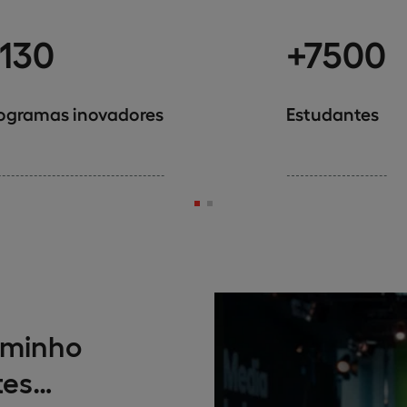
130
+7500
ogramas inovadores
Estudantes
aminho
tes…