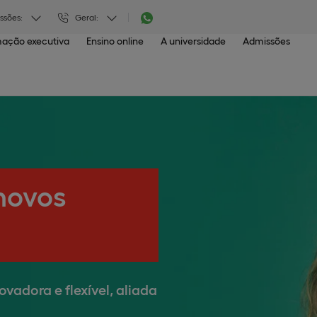
ssões:
Geral:
ação executiva
Ensino online
A universidade
Admissões
novos
dora e flexível, aliada