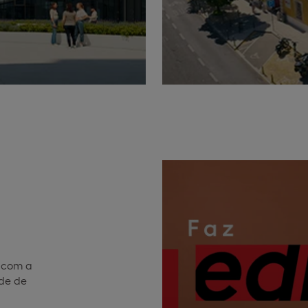
, com a
ade de