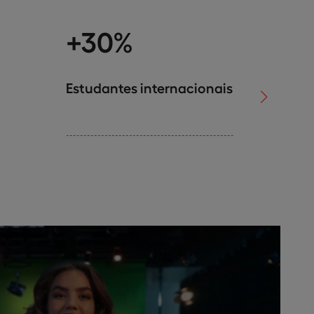
+30%
+3
Estudantes internacionais
Parce