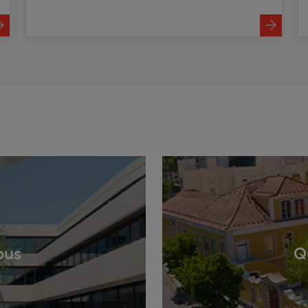
s
pus
Q