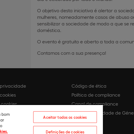
O objetivo desta iniciativa é alertar a socie
mulheres, nomeadamente casos de abuso ou as
sensibilizar a sociedade de modo a que se r
doméstica.
O evento é gratuito e aberto a toda a com
Contamos com a sua presença!
e privacidade
Código de ética
 cookies
Política de compliance
 cookies
Canal de compliance
Plano de Igualdade de Géne
eu bom
Aceitar todos os cookies
lar
 assédio
ão
kies.
Definições de cookies