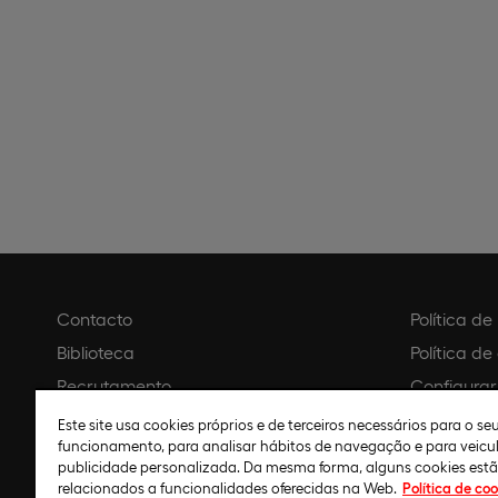
Contacto
Política d
Biblioteca
Política de
Recrutamento
Configurar
Agendar visita
Aviso legal
Este site usa cookies próprios e de terceiros necessários para o s
funcionamento, para analisar hábitos de navegação e para veicu
Política de
publicidade personalizada. Da mesma forma, alguns cookies est
relacionados a funcionalidades oferecidas na Web.
Política de coo