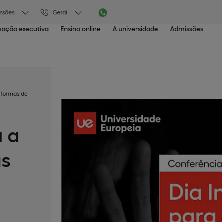
ssões:
Geral:
ação executiva
Ensino online
A universidade
Admissões
s formas de
a a
as