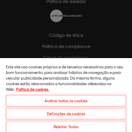
Política de assédio
Código de ética
Política de compliance
Canal de compliance
Este site usa cookies próprios e de terceiros necessários para o seu
Plano de Igualdade de Género
bom funcionamento, para analisar hábitos de navegação e para
veicular publicidade personalizada. Da mesma forma, alguns
cookies estão relacionados a funcionalidades oferecidas na
Web.
Política de cookies.
Aceitar todos os cookies
Definições de cookies
Universidade Europeia © 2026. Todos os direitos reservados
Rejeitar Todos