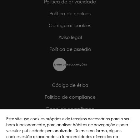
Política de privacidade
Política de cookies
Configurar cookies
Aviso legal
Política de assédio
Código de ética
Política de compliance
Canal de compliance
Este site usa cookies próprios e de terceiros necessários para o seu
Plano de Igualdade de Género
bom funcionamento, para analisar hábitos de navegação e para
veicular publicidade personalizada. Da mesma forma, alguns
cookies estão relacionados a funcionalidades oferecidas na