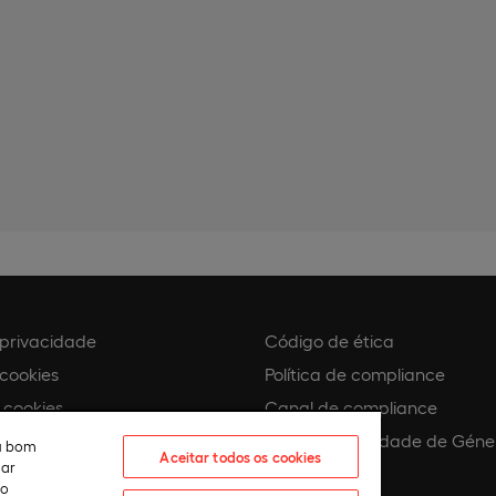
e privacidade
Código de ética
 cookies
Política de compliance
 cookies
Canal de compliance
Plano de Igualdade de Géne
eu bom
Aceitar todos os cookies
lar
 assédio
ão