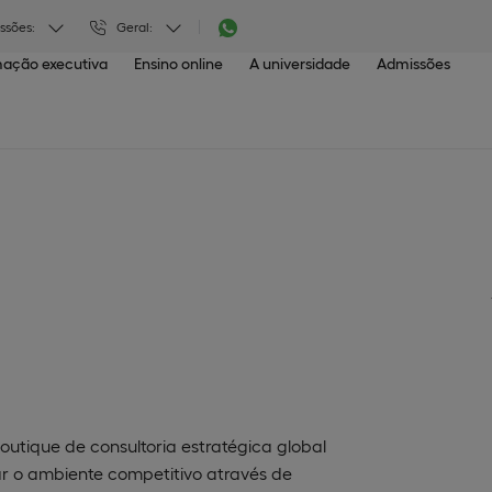
ssões:
Geral:
ação executiva
Ensino online
A universidade
Admissões
tique de consultoria estratégica global
ar o ambiente competitivo através de