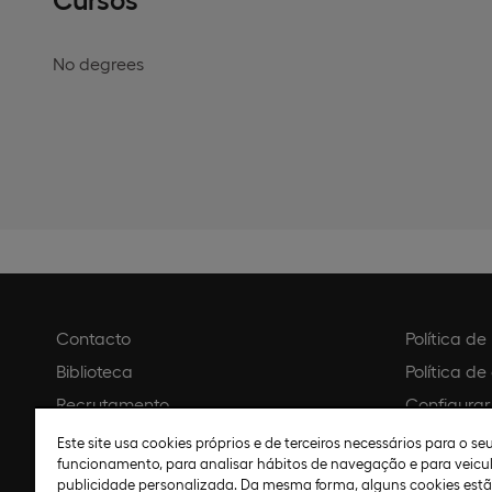
No degrees
Contacto
Política d
Biblioteca
Política de
Recrutamento
Configurar
Agendar visita
Aviso legal
Este site usa cookies próprios e de terceiros necessários para o s
funcionamento, para analisar hábitos de navegação e para veicu
Política de
publicidade personalizada. Da mesma forma, alguns cookies est