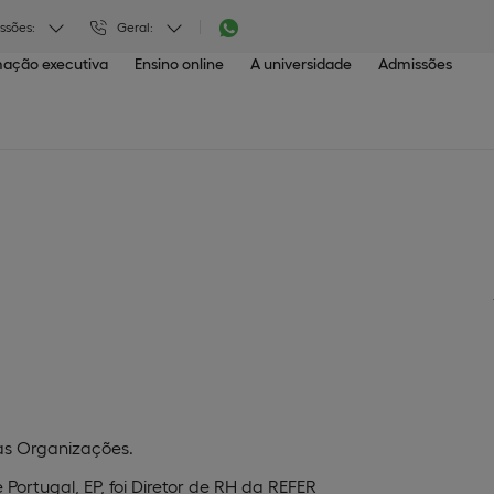
ssões:
Geral:
ação executiva
Ensino online
A universidade
Admissões
das Organizações.
Portugal, EP, foi Diretor de RH da REFER