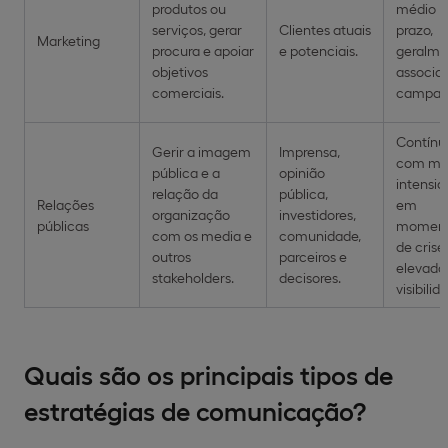
produtos ou
médio
serviços, gerar
Clientes atuais
prazo,
Marketing
procura e apoiar
e potenciais.
geralme
objetivos
associa
comerciais.
campan
Contínu
Gerir a imagem
Imprensa,
com ma
pública e a
opinião
intensi
relação da
pública,
Relações
em
organização
investidores,
públicas
moment
com os media e
comunidade,
de crise
outros
parceiros e
elevada
stakeholders.
decisores.
visibilid
Quais são os principais tipos de
estratégias de comunicação?