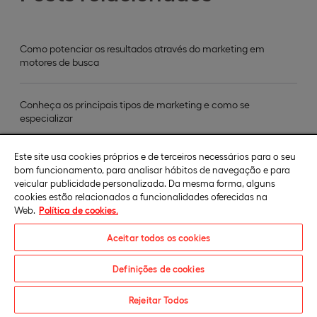
Como potenciar os resultados através do marketing em
motores de busca
Conheça os principais tipos de marketing e como se
especializar
Este site usa cookies próprios e de terceiros necessários para o seu
O que é comunicação empresarial e porque é essencial para
bom funcionamento, para analisar hábitos de navegação e para
a reputação da empresa
veicular publicidade personalizada. Da mesma forma, alguns
cookies estão relacionados a funcionalidades oferecidas na
Web.
Política de cookies.
Aceitar todos os cookies
Definições de cookies
Pedido informações
Rejeitar Todos