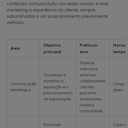
conteúdo, comunicação nas redes sociais, e-mail
marketing e experiência do cliente, sempre
subordinadas a um posicionamento previamente
definido.
Objetivo
Públicos-
Horizo
Área
principal
alvo
tempor
Públicos
internos e
Coordenar a
externos:
narrativa, a
colaboradores,
Comunicação
Longo
reputação e o
clientes,
estratégica
prazo.
posicionamento
parceiros,
da organização.
investidores,
media e
comunidade.
Promover
Curto a