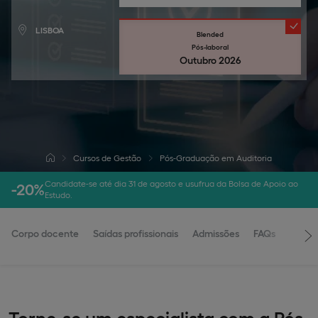
LISBOA
Blended
Pós-laboral
Outubro 2026
Cursos de Gestão
Pós-Graduação em Auditoria
Candidate-se até dia 31 de agosto e usufrua da Bolsa de Apoio ao
-20%
Estudo.
Corpo docente
Saídas profissionais
Admissões
FAQs
Torne-se um especialista com a Pós-