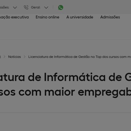
ssões:
Geral:
ação executiva
Ensino online
A universidade
Admissões
Notícias
Licenciatura de Informática de Gestão no Top dos cursos com 
atura de Informática de 
sos com maior empregab