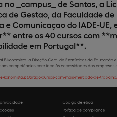
 no _campus_ de Santos, a Lic
ca de Gestao, da Faculdade de 
ia e Comunicaçao do IADE-UE, 
ar** entre os 40 cursos com **m
lidade em Portugal**.
al E-konomista, a
Direção-Geral de Estatísticas da Educação e
s com competências core face às necessidades das empresas 
.e-konomista.pt/artigo/cursos-com-mais-mercado-de-trabalho
e privacidade
Código de ética
 cookies
Política de compliance