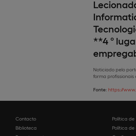
Lecionada
Informati
Tecnolog
**4 º lug
empregabi
Noticiado pelo port
forma profissionai
Fonte
:
https://www
Contacto
Política d
Biblioteca
Política de