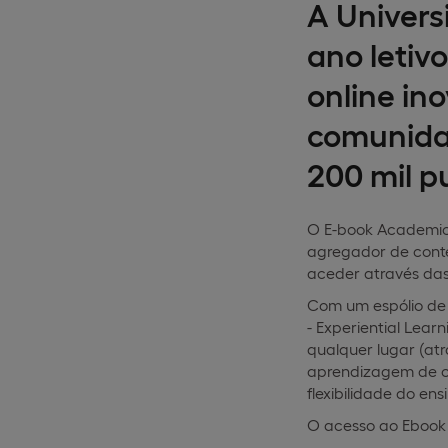
A Univers
ano letiv
online in
comunida
200 mil p
O E-book Academic C
agregador de conte
aceder através das
Com um espólio de 
- Experiential Lear
qualquer lugar (atr
aprendizagem de ca
flexibilidade do ens
O acesso ao Ebook 