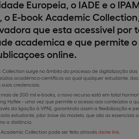
idade Europeia, o IADE e o IPA
o, o E-book Academic Collectio
ovadora que esta acessivel por 
de academica e que permite o 
ublicaçoes online.
ollection surge no âmbito do processo de digitalização das i
údos académico-científicos ao qual qualquer estudante, do
 suas credenciais.
mais de 200 mil e-books, o novo recurso está em total harm
ning Hyflex - uma vez que permite o acesso aos conteúdos a qu
avés da ligação à VPN), garantindo assim a flexibilização e pe
da estudante, pilar base do modelo, que alia as essenciais a
ino a distância.
Academic Collection pode ser feito através
deste link
.