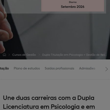
Diurno
Setembro 2026
Cursos de Gestão
Dupla Titulação em Psicologia + Gestão de Recursos Humanos
tação
Plano de estudos
Saídas profissionais
Admissões
Une duas carreiras com a Dupla
Licenciatura em Psicologia e em