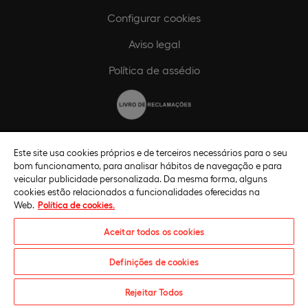
Configurar cookies
Aviso legal
Política de assédio
Código de ética
Este site usa cookies próprios e de terceiros necessários para o seu
bom funcionamento, para analisar hábitos de navegação e para
Política de compliance
veicular publicidade personalizada. Da mesma forma, alguns
cookies estão relacionados a funcionalidades oferecidas na
Canal de compliance
Web.
Política de cookies.
Plano de Igualdade de Género
Aceitar todos os cookies
Definições de cookies
Pedido de informações
Rejeitar Todos