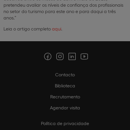
pretendeu avaliar os níveis de confiança dos profissionais
no setor do turismo para este ano e para daqui a três
anos.”
Leia o artigo completo
aqui
.
Contacto
Biblioteca
Recrutamento
Agendar visita
Política de privacidade