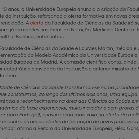
 10 anos, a Universidade Europeia anuncia a criação da Fac
de da instituição, reforçando a oferta formativa em novas ár
erenciação. A
oferta
da Faculdade de Ciências da Saúde irá s
ara já formações nas áreas da Nutrição, Medicina Dentária,
ealth e Bioética, entre outras.
 Faculdade de Ciências da Saúde é Lourdes Martin, médica e 
plementação do Modelo Académico da Universidade Europeia e 
sidad Europea de Madrid. A comissão científica conta, aind
or catedrático convidado da Instituição e anterior ministro 
ta área.
ldade de Ciências da Saúde transformou-se
numa prioridade 
que constituímos, ao longo dos últimos dois anos, uma equipa
etência e reconhecimento na área das Ciências da Saúde em
démico de base experiencial, muito inovador e com provas 
ar para Portugal), constitui uma mais valia na oferta da me
e encontro às necessidades de formação de novos profissiona
mundo”,
afirma a Reitora da Universidade Europeia, Hélia Gonça