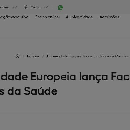
ssões:
Geral:
ação executiva
Ensino online
A universidade
Admissões
Notícias
Universidade Europeia lança Faculdade de Ciências
idade Europeia lança Fa
s da Saúde