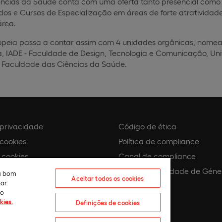
ncias da Saúde conta com uma oferta tanto presencial como
s e Cursos de Especialização em áreas de forte atratividade 
área.
ropeia passa a contar assim com 4 unidades orgânicas, nom
a, IADE - Faculdade de Design, Tecnologia e Comunicação, Uni
 Faculdade das Ciências da Saúde.
e privacidade
Código de ética
 cookies
Política de compliance
 cookies
Canal de compliance
Plano de Igualdade de Géne
eu bom
Aceitar todos os cookies
lar
 assédio
ão
kies.
Definições de cookies