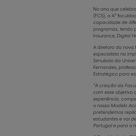
No ano que celebra
(FCS), a 4ª faculda
capacidade de dif
programas, tendo p
Insurance, Digital H
A diretora da nova
especialista na im
Simulado da Univer
Fernandes, profess
Estratégico para es
“A criação da Facu
com esse objetivo 
experiência, comp
o nosso Modelo Aca
pretendemos replic
estudantes e vai d
Portugal e para o 