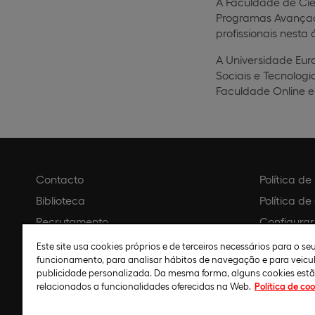
A Faculdade de Ciê
Programas Avançado
profissionais nesta 
A Universidade Eu
Sociais e Tecnologi
Faculdade Online e
Contacto
Política d
Biblioteca
Política de
Recrutamento
Configurar
Agendar visita
Aviso legal
Este site usa cookies próprios e de terceiros necessários para o s
funcionamento, para analisar hábitos de navegação e para veicu
Política de
publicidade personalizada. Da mesma forma, alguns cookies est
relacionados a funcionalidades oferecidas na Web.
Política de coo