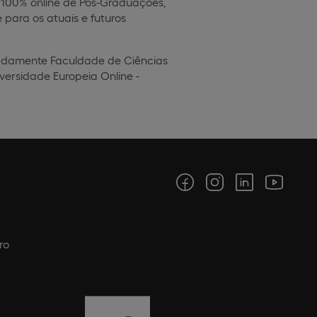
 100% online de Pós-Graduações,
para os atuais e futuros
eadamente Faculdade de Ciências
versidade Europeia Online -
ro