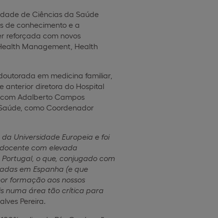
uldade de Ciências da Saúde
eas de conhecimento e a
er reforçada com novos
 Health Management, Health
doutorada em medicina familiar,
anterior diretora do Hospital
a, com Adalberto Campos
da Saúde, como Coordenador
da Universidade Europeia e foi
docente com elevada
 Portugal, o que, conjugado com
dadas em Espanha (e que
lhor formação aos nossos
is numa área tão crítica para
lves Pereira.