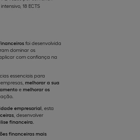
intensivo, 18 ECTS
inanceiros
foi desenvolvida
iram dominar os
aplicar com confiança na
cias essenciais para
 empresas,
melhorar a sua
ciamento
e
melhorar os
ação.​
lidade empresarial
, esta
ceiras
, desenvolver
lise financeira
.​
es financeiras mais