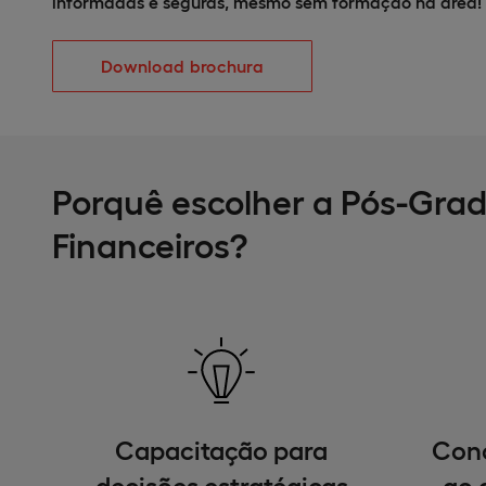
informadas e seguras, mesmo sem formação na área!
Download brochura
Porquê escolher a Pós-Gra
Financeiros?​
Capacitação para
Conc
decisões estratégicas
ao 