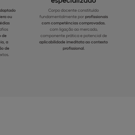
daptado
Corpo docente constituído
dera ou
fundamentalmente por
profissionais
édias
com competências comprovadas
,
afios
com ligação ao mercado,
o de
componente prática e potencial de
io, a
aplicabilidade imeditata ao contexto
ão de
profissional
.
xtos.