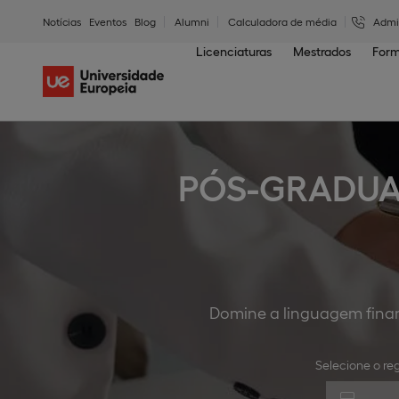
Notícias
Eventos
Blog
Alumni
Calculadora de média
Admi
Licenciaturas
Mestrados
Form
PÓS-GRADUA
Domine a linguagem finan
Selecione o reg