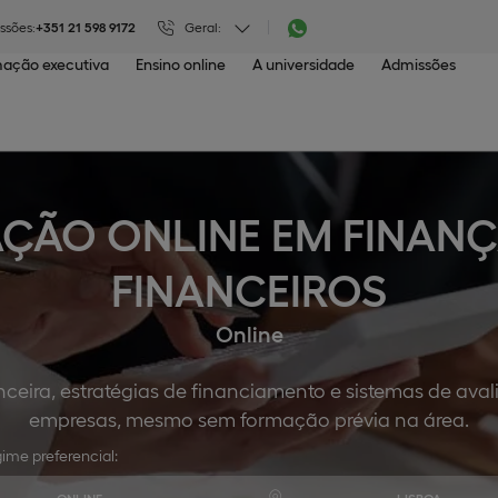
ssões:
+351 21 598 9172
Geral:
ação executiva
Ensino online
A universidade
Admissões
ÇÃO ONLINE EM FINANÇ
FINANCEIROS
Online
ceira, estratégias de financiamento e sistemas de ava
empresas, mesmo sem formação prévia na área.​
ime preferencial: