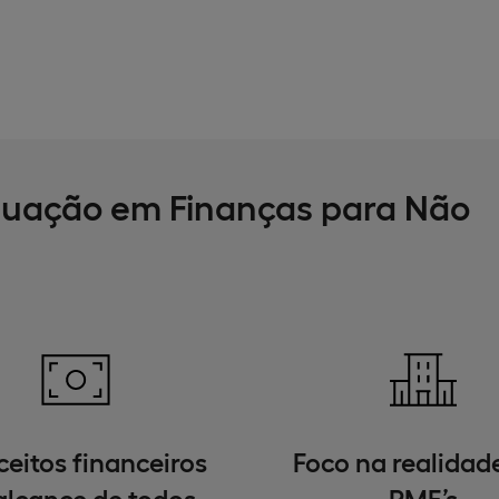
duação em Finanças para Não
eitos financeiros
Foco na realidad
alcance de todos
PME’s