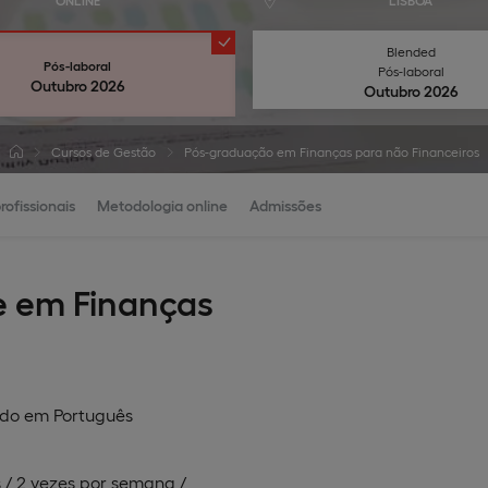
ONLINE
LISBOA
Blended
Pós-laboral
Pós-laboral
Outubro 2026
Outubro 2026
Cursos de Gestão
Pós-graduação em Finanças para não Financeiros
rofissionais
Metodologia online
Admissões
e em Finanças
ado em
Português
 / 2 vezes por semana /