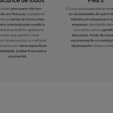
cebido
para quem não tem
O curso está especialmente
a
ção em finanças
, o programa
às necessidades de quem li
nta os
temas de forma clara,
trabalha em pequenas e m
el e orientada para a prática
.
empresas
, abordando des
para empresários, gestores e
concretos como a
gestã
isores que queiram obter
tesouraria, fundo de mane
os fundamentais ou melhorar
orçamentação e a avaliaç
imentos em
áreas específicas
desempenho
nesses conte
abilidade, análise financeira e
orçamental
.