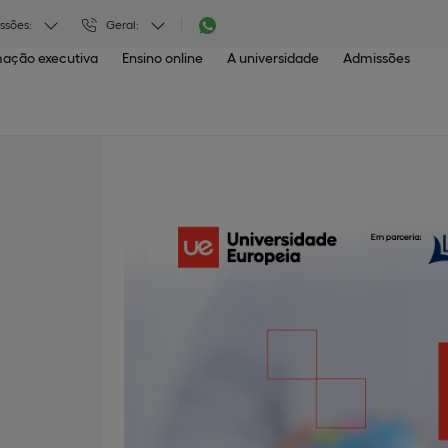
ssões:
Geral:
ação executiva
Ensino online
A universidade
Admissões