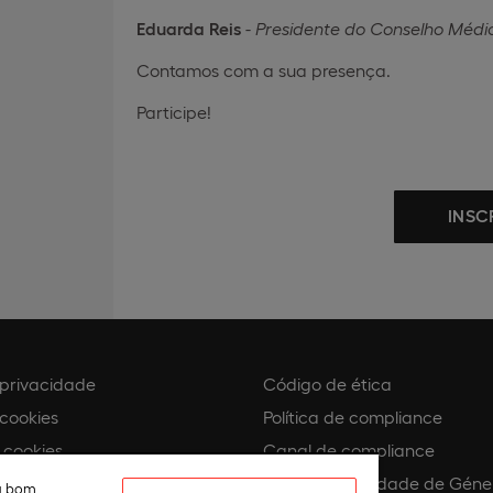
Eduarda Reis
-
Presidente do Conselho Médi
Contamos com a sua presença.
Participe!
INSC
e privacidade
Código de ética
 cookies
Política de compliance
 cookies
Canal de compliance
Plano de Igualdade de Géne
eu bom