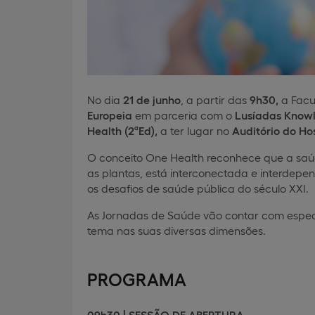
No dia
21 de junho
, a partir das
9h30,
a Facu
Europeia
em parceria com o
Lusíadas Know
Health (2ªEd),
a ter lugar no
Auditório do Hos
O conceito One Health reconhece que a saúd
as plantas, está interconectada e interdepen
os desafios de saúde pública do século XXI.
As Jornadas de Saúde vão contar com especia
tema nas suas diversas dimensões.
PROGRAMA
09h30 | SESSÃO DE ABERTURA