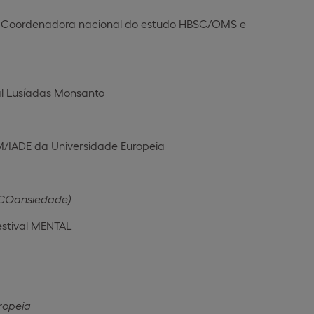
de, Coordenadora nacional do estudo HBSC/OMS e
tal Lusíadas Monsanto
/IADE da Universidade Europeia
ECOansiedade)
estival MENTAL
ropeia