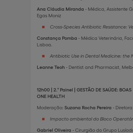
Ana Cláudia Miranda
- Médica, Assistente G
Egas Moniz
Cross-Species Antibiotic Resistance: V
Constança Pomba
- Médica Veterinária, Fa
Lisboa.
Antibiotic Use in Dental Medicine: the
Leanne Teoh
- Dentist and Pharmacist, Melb
12h00 | 2.º Painel | GESTÃO DE SAÚDE: B
ONE HEALTH
Moderação:
Suzana Rocha Pereira
- Diretor
Impacto ambiental do Bloco Operatór
Gabriel Oliveira
- Cirurgião do Grupo Lusía