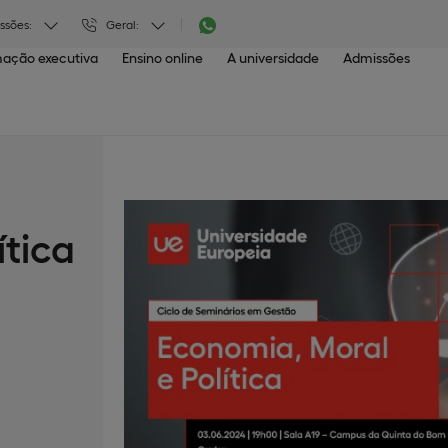
ssões:
Geral:
ação executiva
Ensino online
A universidade
Admissões
ítica