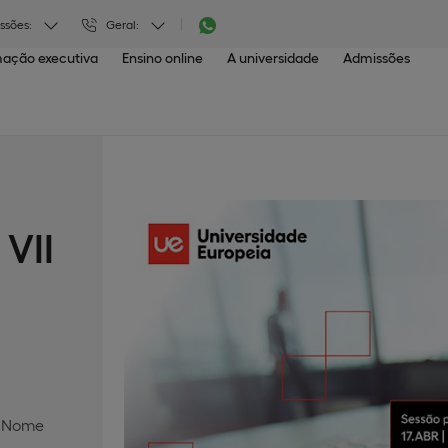
ssões:
Geral:
ação executiva
Ensino online
A universidade
Admissões
VII
m Nome