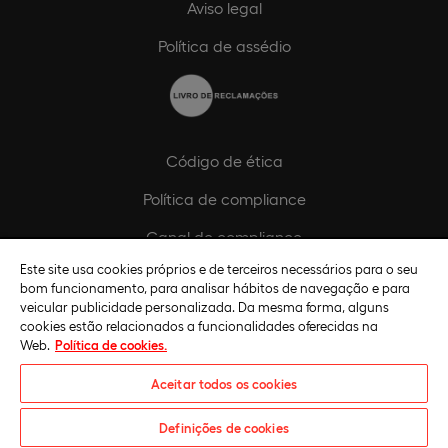
Aviso legal
Política de assédio
Código de ética
Política de compliance
Canal de compliance
Este site usa cookies próprios e de terceiros necessários para o seu
Plano de Igualdade de Género
bom funcionamento, para analisar hábitos de navegação e para
veicular publicidade personalizada. Da mesma forma, alguns
cookies estão relacionados a funcionalidades oferecidas na
Web.
Política de cookies.
Aceitar todos os cookies
Definições de cookies
Universidade Europeia © 2026. Todos os direitos reservados