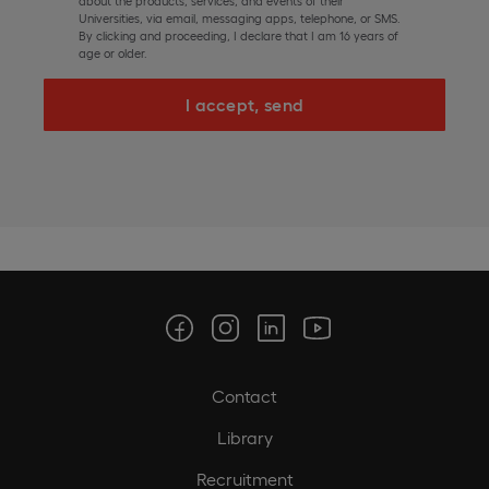
about the products, services, and events of their
Universities, via email, messaging apps, telephone, or SMS.
By clicking and proceeding, I declare that I am 16 years of
age or older.
I accept, send
Contact
Library
Recruitment