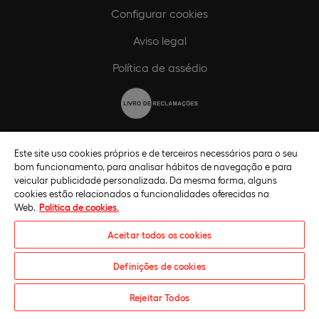
Configurar cookies
Aviso legal
Política de assédio
Código de ética
Este site usa cookies próprios e de terceiros necessários para o seu
bom funcionamento, para analisar hábitos de navegação e para
Política de compliance
veicular publicidade personalizada. Da mesma forma, alguns
cookies estão relacionados a funcionalidades oferecidas na
Canal de compliance
Web.
Política de cookies.
Plano de Igualdade de Género
Aceitar todos os cookies
Definições de cookies
Pedido informações
Rejeitar Todos