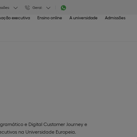
ssões:
Geral:
ação executiva
Ensino online
A universidade
Admissões
gramático e Digital Customer Journey e
utivos na Universidade Europeia.