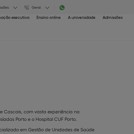
ssões:
Geral:
ação executiva
Ensino online
A universidade
Admissões
de Cascais, com vasta experiência na
síadas Porto e o Hospital CUF Porto.
ecializado em Gestão de Unidades de Saúde