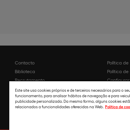
Contacto
Política d
Biblioteca
Política de
Recrutamento
Configurar
Agendar visita
Aviso legal
Este site usa cookies próprios e de terceiros necessários para o s
funcionamento, para analisar hábitos de navegação e para veicu
Política de
publicidade personalizada. Da mesma forma, alguns cookies est
relacionados a funcionalidades oferecidas na Web.
Política de coo