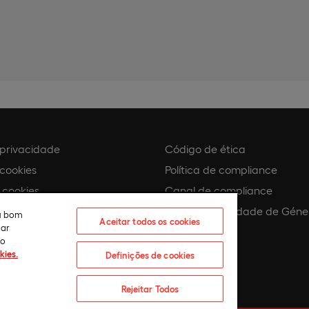
e privacidade
Código de ética
 cookies
Política de compliance
 cookies
Canal de compliance
Plano de Igualdade de Géne
eu bom
Aceitar todos os cookies
lar
 assédio
ão
kies.
Definições de cookies
Rejeitar Todos