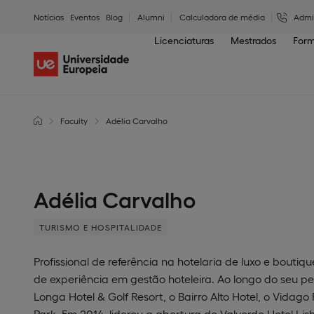
Notícias
Eventos
Blog
Alumni
Calculadora de média
Admi
Licenciaturas
Mestrados
Form
Faculty
Adélia Carvalho
Adélia Carvalho
TURISMO E HOSPITALIDADE
Profissional de referência na hotelaria de luxo e bout
de experiência em gestão hoteleira. Ao longo do seu pe
Longa Hotel & Golf Resort, o Bairro Alto Hotel, o Vida
Park. Em 2014, liderou a abertura do Valverde Hotel Li