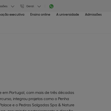
ssões:
Geral:
ação executiva
Ensino online
A universidade
Admissões
ique em Portugal, com mais de três décadas
rcurso, integrou projetos como o Penha
go Palace e o Pedras Salgadas Spa & Nature
sboa, assumindo posteriormente a direção