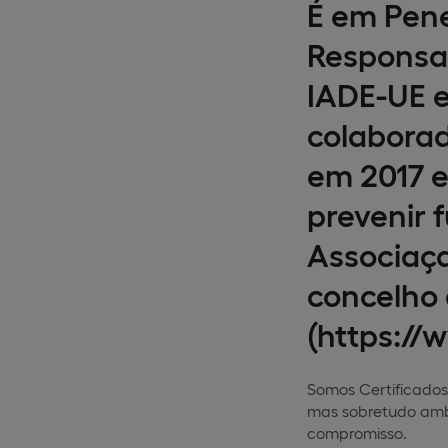
É em Pene
Responsab
IADE-UE e
colaborad
em 2017 e
prevenir 
Associaça
concelho 
(https:/
Somos Certificados 
mas sobretudo ambi
compromisso.