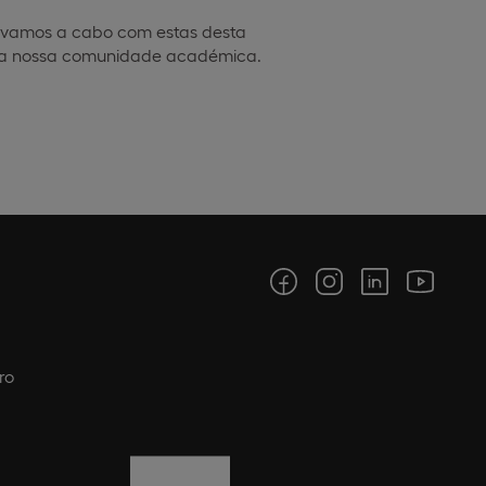
 levamos a cabo com estas desta
a a nossa comunidade académica.
ro