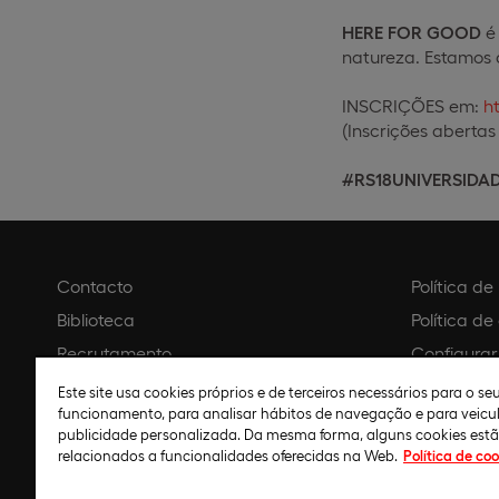
HERE FOR GOOD
é
natureza. Estamos
INSCRIÇÕES em:
ht
(Inscrições abertas
#RS18UNIVERSIDAD
Contacto
Política d
Biblioteca
Política de
Recrutamento
Configurar
Agendar visita
Aviso legal
Este site usa cookies próprios e de terceiros necessários para o s
funcionamento, para analisar hábitos de navegação e para veicu
Política de
publicidade personalizada. Da mesma forma, alguns cookies est
relacionados a funcionalidades oferecidas na Web.
Política de coo