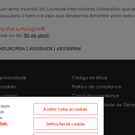
 um lema mundial da Laureate International Universities que
 aqui para o bem e é algo que desejamos fomentar para tod
tp://bit.ly/ifyougive18
 até ao dia
30
de abril
).
EEUROPEIA |
#RS18IADE |
#RS18IPAM
e privacidade
Código de ética
 cookies
Política de compliance
 cookies
Canal de compliance
Plano de Igualdade de Géne
eu bom
Aceitar todos os cookies
lar
 assédio
ão
kies.
Definições de cookies