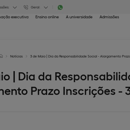
ssões:
Geral:
ação executiva
Ensino online
A universidade
Admissões
Notícias
3 de Maio | Dia da Responsabilidade Social - Alargamento Prazo 
io | Dia da Responsabilid
ento Prazo Inscrições - 3