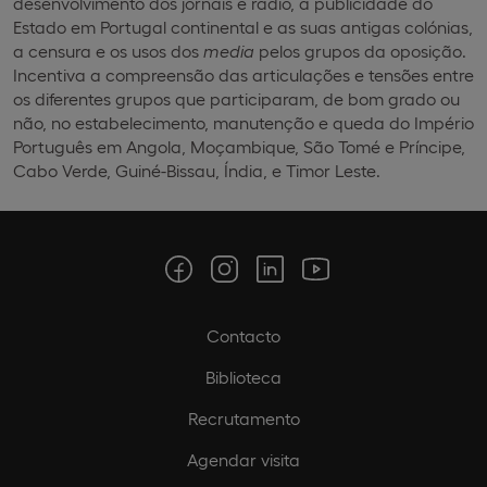
desenvolvimento dos jornais e rádio, a publicidade do
Estado em Portugal continental e as suas antigas colónias,
a censura e os usos dos
media
pelos grupos da oposição.
Incentiva a compreensão das articulações e tensões entre
os diferentes grupos que participaram, de bom grado ou
não, no estabelecimento, manutenção e queda do Império
Português em Angola, Moçambique, São Tomé e Príncipe,
Cabo Verde, Guiné-Bissau, Índia, e Timor Leste.
Contacto
Biblioteca
Recrutamento
Agendar visita