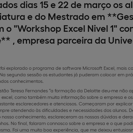
dos dias 15 e 22 de março os al
iatura e do Mestrado em **Ges
m o "Workshop Excel Nivel 1" co
e** , empresa parceira da Univ
 foi explorado o programa de software Microsoft Excel, mais c
 Na segunda sessão os estudantes já puderam colocar em práti
ndos conhecimentos.
stão Teresa Fernandes “a formação da Deloitte deu-me não 
 excel, como também muita informação sobre a empresa e os r
bastante esclarecedores e atenciosos. Começaram por explicar
pre atendendo às dificuldades e necessidades dos alunos. De 
 nosso conhecimento, esclareceram as nossas dúvidas e dera
nhos. No final, falaram connosco sobre a empresa e o que po
sma. Foi uma muito boa experiência, que me deixou entusia