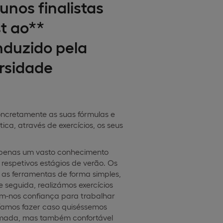
unos finalistas
t ao**
nduzido pela
ersidade
oncretamente as suas fórmulas e
ca, através de exercícios, os seus
apenas um vasto conhecimento
espetivos estágios de verão. Os
 as ferramentas de forma simples,
seguida, realizámos exercícios
m-nos confiança para trabalhar
díamos fazer caso quiséssemos
smada, mas também confortável