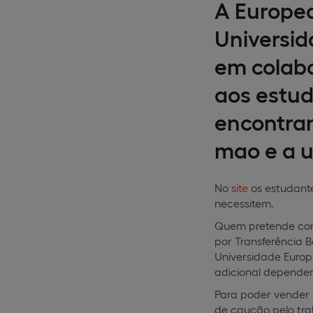
A Europea
Universid
em colabo
aos estud
encontrar
mao e a u
No
site
os estudant
necessitem.
Quem pretende com
por Transferência 
Universidade Europ
adicional dependent
Para poder vender u
de caução pelo tra