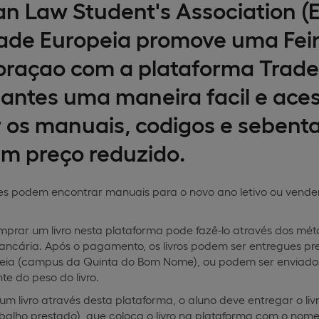
n Law Student's Association (
ade Europeia promove uma Feira 
raçao com a plataforma Trade
antes uma maneira facil e aces
 os manuais, codigos e seben
m preço reduzido.
es podem encontrar manuais para o novo ano letivo ou vende
prar um livro nesta plataforma pode fazê-lo através dos 
Bancária. Após o pagamento, os livros podem ser entregues p
eia (campus da Quinta do Bom Nome), ou podem ser enviados 
e do peso do livro.
m livro através desta plataforma, o aluno deve entregar o livr
balho prestado), que coloca o livro na plataforma com o nome